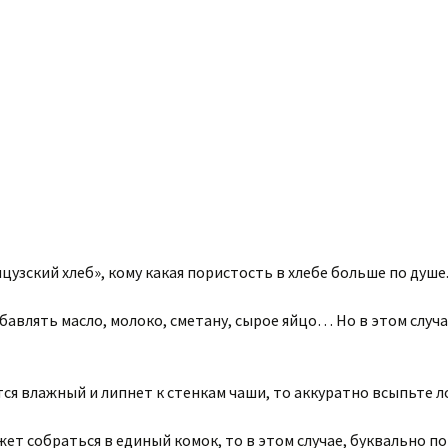
зский хлеб», кому какая пористость в хлебе больше по душе
бавлять масло, молоко, сметану, сырое яйцо… Но в этом случ
ся влажный и липнет к стенкам чаши, то аккуратно всыпьте л
жет собраться в единый комок, то в этом случае, буквально п