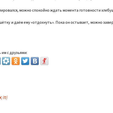
мировался, можно спокойно ждать момента готовности хлебу
ётку и даём ему «отдохнуть». Пока он остывает, можно заве
 им с друзьями:
х/п)
исям