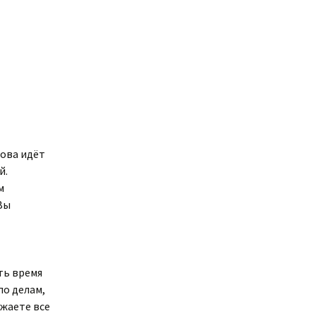
лова идёт
й.
м
Вы
ть время
по делам,
ужаете все