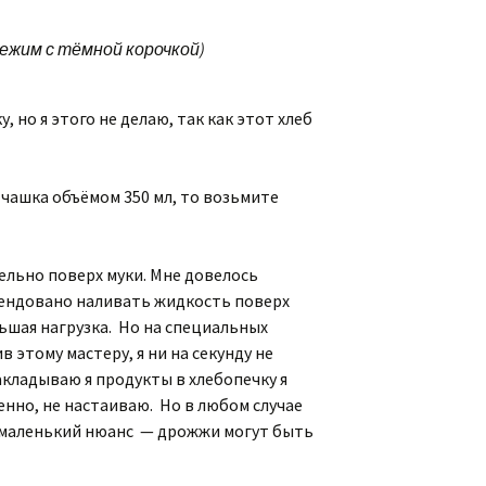
режим с тёмной корочкой)
но я этого не делаю, так как этот хлеб
ас чашка объёмом 350 мл, то возьмите
тельно поверх муки. Мне довелось
омендовано наливать жидкость поверх
льшая нагрузка. Но на специальных
этому мастеру, я ни на секунду не
кладываю я продукты в хлебопечку я
енно, не настаиваю. Но в любом случае
ё маленький нюанс — дрожжи могут быть