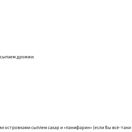
насыпаем дрожжи.
 островками сыплем сахар и «панифарин» (если Вы всё-таки е