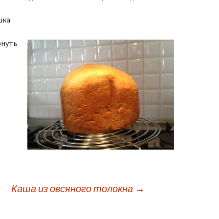
шка.
рнуть
Каша из овсяного толокна
→