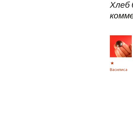
Хлеб 
комм
Василиса