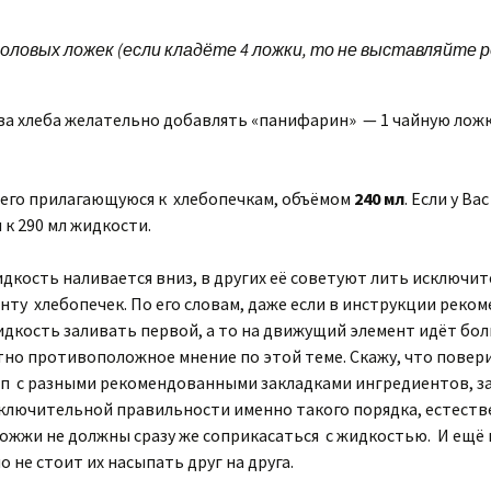
столовых ложек (если кладёте 4 ложки, то не выставляйте 
а хлеба желательно добавлять «панифарин» — 1 чайную ложку, 
сего прилагающуюся к хлебопечкам, объёмом
240 мл
. Если у В
к 290 мл жидкости.
идкость наливается вниз, в других её советуют лить исключи
нту хлебопечек. По его словам, даже если в инструкции рек
 жидкость заливать первой, а то на движущий элемент идёт бо
но противоположное мнение по этой теме. Скажу, что поверив 
х/п с разными рекомендованными закладками ингредиентов, за
исключительной правильности именно такого порядка, естеств
рожжи не должны сразу же соприкасаться с жидкостью. И ещ
 не стоит их насыпать друг на друга.