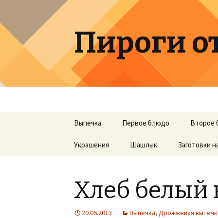
Пироги о
Перейти к содержимому
Выпечка
Первое блюдо
Второе 
Украшения
Шашлык
Заготовки н
Хлеб белый 
20.06.2013
Выпечка
,
Дрожжевая выпечк