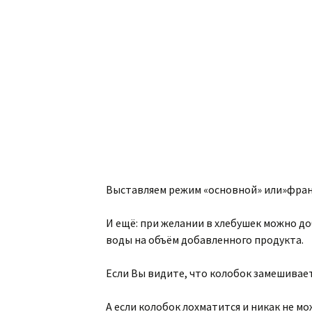
Выставляем режим «основной» или»францу
И ещё: при желании в хлебушек можно до
воды на объём добавленного продукта.
Если Вы видите, что колобок замешивает
А если колобок лохматится и никак не мо