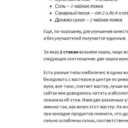
Соль — 1 чайная ложка
Сахарный песок — от 2-х до 4-х 
Дрожжи сухие — 1 чайная ложка
Ещё, по-хорошему, для улучшения качеств
и без улучшителей получается чудесным.
За меру
1 стакан
возьмём чашку, чаще в
следующее соотношение: две чашки муки 
Есть разные типы хлебопечек: в одних ж
беседовать с мастером в центре по ремо
муки, всё-таки , считает мастер, лучше
сайтах мне доводилось читать и абсолют
пожалела об этом. Имея две различные 
именно так, как велел этот мастер. На 
при закладке продуктов помните, что д
сильно ослаблены солью, соответственно