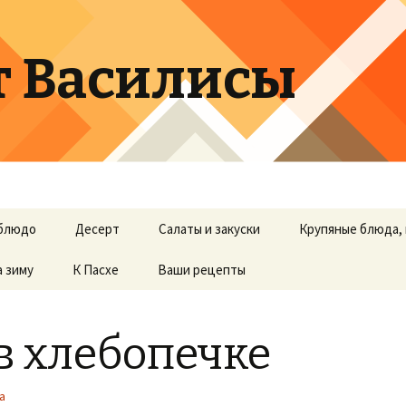
т Василисы
блюдо
Десерт
Салаты и закуски
Крупяные блюда, 
а зиму
К Пасхе
Ваши рецепты
в хлебопечке
а