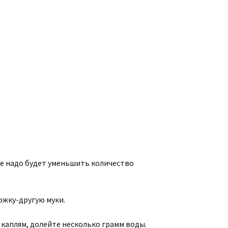
.
ае надо будет уменьшить количество
ожку-другую муки.
о каплям, долейте несколько грамм воды.